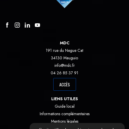
MDC
191 rue du Negue Cat
34130 Mauguio
info@mdc.fr
04 26 85 37 91
ACCÈS
LIENS UTILES
Guide local
Informations complémentaires
Mentions légales
Politique de confidentialité