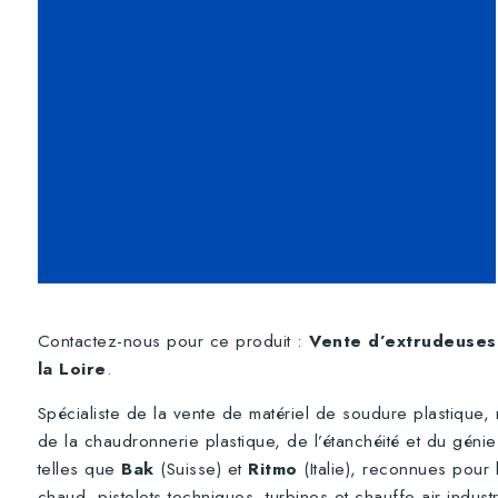
Contactez-nous pour ce produit :
Vente d’extrudeuses 
la Loire
.
Spécialiste de la vente de matériel de soudure plastique
de la chaudronnerie plastique, de l’étanchéité et du géni
telles que
Bak
(Suisse) et
Ritmo
(Italie), reconnues pour
chaud, pistolets techniques, turbines et chauffe-air indus