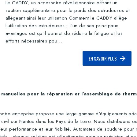
Le CADDY, un accessoire révolutionnaire offrant un
soutien supplémentaire pour le poids des extrudeuses et
allégeant ainsi leur utilisation.Comment le CADDY allège
l’utilisation des extrudeuses : L’un de ses principaux
avantages est qu’il permet de réduire la fatigue et les
efforts nécessaires pou...
EN SAVOIR PLUS
manuelles pour la réparation et l’assemblage de therm
, notre entreprise propose une large gamme d’équipements ada
e civil sur Nantes dans les Pays de la Loire. Nous distribuon
 leur performance et leur fiabilité. Automates de soudure pou
triels : chaque solution est sélectionnée pour sa précision et s